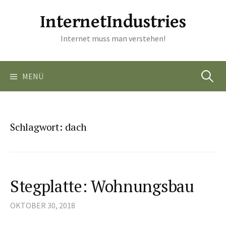
Springe
InternetIndustries
zum
Inhalt
Internet muss man verstehen!
Suchen
MENÜ
nach:
Schlagwort:
dach
Stegplatte: Wohnungsbau
OKTOBER 30, 2018