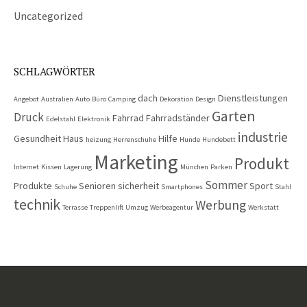
Uncategorized
SCHLAGWÖRTER
dach
Dienstleistungen
Angebot
Australien
Auto
Büro
Camping
Dekoration
Design
Garten
Druck
Fahrrad
Fahrradständer
Edelstahl
Elektronik
industrie
Gesundheit
Haus
Hilfe
heizung
Herrenschuhe
Hunde
Hundebett
Marketing
Produkt
Internet
Kissen
Lagerung
München
Parken
Sommer
Produkte
Senioren
sicherheit
Sport
Schuhe
Smartphones
Stahl
technik
Werbung
Terrasse
Treppenlift
Umzug
Werbeagentur
Werkstatt