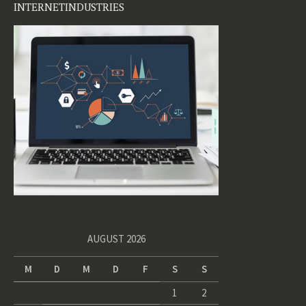
INTERNETINDUSTRIES
AUGUST 2026
M
D
M
D
F
S
S
1
2