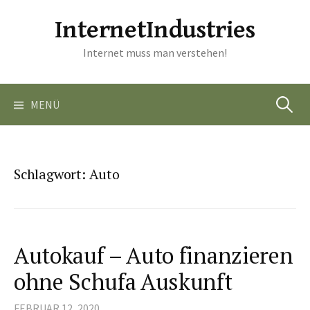
Springe
InternetIndustries
zum
Inhalt
Internet muss man verstehen!
Suchen
MENÜ
nach:
Schlagwort:
Auto
Autokauf – Auto finanzieren
ohne Schufa Auskunft
FEBRUAR 12, 2020