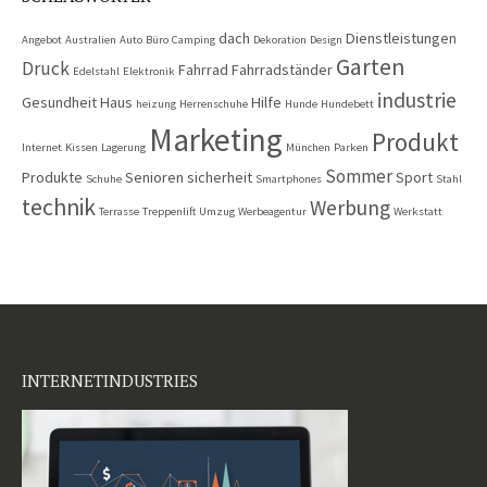
dach
Dienstleistungen
Angebot
Australien
Auto
Büro
Camping
Dekoration
Design
Garten
Druck
Fahrrad
Fahrradständer
Edelstahl
Elektronik
industrie
Gesundheit
Haus
Hilfe
heizung
Herrenschuhe
Hunde
Hundebett
Marketing
Produkt
Internet
Kissen
Lagerung
München
Parken
Sommer
Produkte
Senioren
sicherheit
Sport
Schuhe
Smartphones
Stahl
technik
Werbung
Terrasse
Treppenlift
Umzug
Werbeagentur
Werkstatt
INTERNETINDUSTRIES