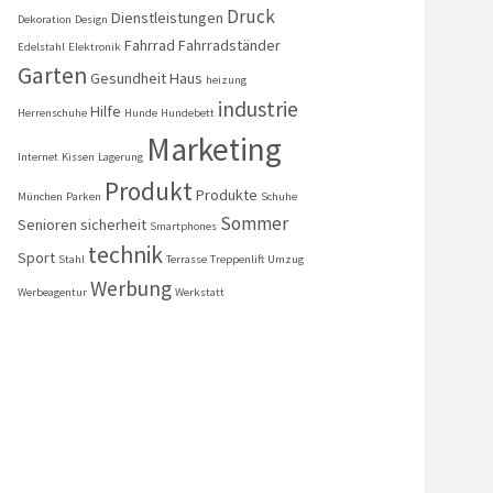
Druck
Dienstleistungen
Dekoration
Design
Fahrrad
Fahrradständer
Edelstahl
Elektronik
Garten
Gesundheit
Haus
heizung
industrie
Hilfe
Herrenschuhe
Hunde
Hundebett
Marketing
Internet
Kissen
Lagerung
Produkt
Produkte
München
Parken
Schuhe
Sommer
Senioren
sicherheit
Smartphones
technik
Sport
Stahl
Terrasse
Treppenlift
Umzug
Werbung
Werbeagentur
Werkstatt