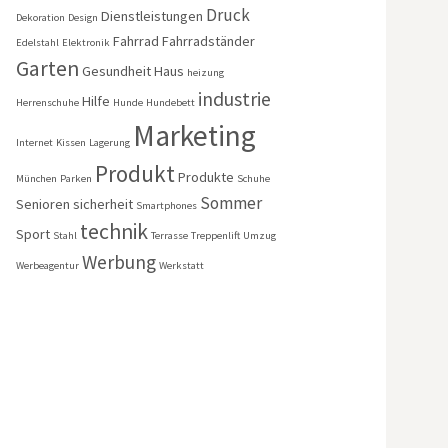
Druck
Dienstleistungen
Dekoration
Design
Fahrrad
Fahrradständer
Edelstahl
Elektronik
Garten
Gesundheit
Haus
heizung
industrie
Hilfe
Herrenschuhe
Hunde
Hundebett
Marketing
Internet
Kissen
Lagerung
Produkt
Produkte
München
Parken
Schuhe
Sommer
Senioren
sicherheit
Smartphones
technik
Sport
Stahl
Terrasse
Treppenlift
Umzug
Werbung
Werbeagentur
Werkstatt