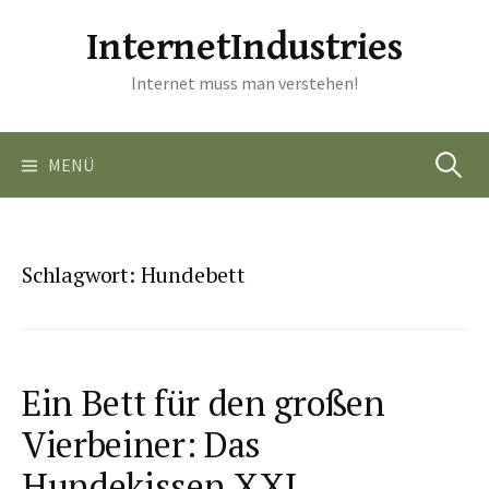
Springe
InternetIndustries
zum
Inhalt
Internet muss man verstehen!
Suchen
MENÜ
nach:
Schlagwort:
Hundebett
Ein Bett für den großen
Vierbeiner: Das
Hundekissen XXL