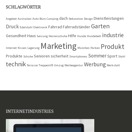
SCHLAGWÖRTER
dach
Dienstleistungen
Angebot
Australien
Auto
Büro
Camping
Dekoration
Design
Garten
Druck
Fahrrad
Fahrradständer
Edelstahl
Elektronik
industrie
Gesundheit
Haus
Hilfe
heizung
Herrenschuhe
Hunde
Hundebett
Marketing
Produkt
Internet
Kissen
Lagerung
München
Parken
Sommer
Produkte
Senioren
sicherheit
Sport
Schuhe
Smartphones
Stahl
technik
Werbung
Terrasse
Treppenlift
Umzug
Werbeagentur
Werkstatt
INTERNETINDUSTRIES