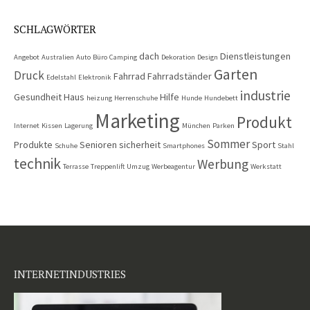
SCHLAGWÖRTER
dach
Dienstleistungen
Angebot
Australien
Auto
Büro
Camping
Dekoration
Design
Garten
Druck
Fahrrad
Fahrradständer
Edelstahl
Elektronik
industrie
Gesundheit
Haus
Hilfe
heizung
Herrenschuhe
Hunde
Hundebett
Marketing
Produkt
Internet
Kissen
Lagerung
München
Parken
Sommer
Produkte
Senioren
sicherheit
Sport
Schuhe
Smartphones
Stahl
technik
Werbung
Terrasse
Treppenlift
Umzug
Werbeagentur
Werkstatt
INTERNETINDUSTRIES