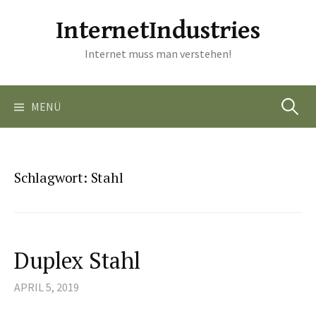
Springe
InternetIndustries
zum
Inhalt
Internet muss man verstehen!
Suchen
MENÜ
nach:
Schlagwort:
Stahl
Duplex Stahl
APRIL 5, 2019