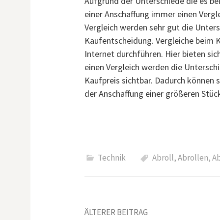
Aufgrund der Unterschiede die es bei
einer Anschaffung immer einen Vergle
Vergleich werden sehr gut die Untersc
Kaufentscheidung. Vergleiche beim 
Internet durchführen. Hier bieten si
einen Vergleich werden die Unterschi
Kaufpreis sichtbar. Dadurch können s
der Anschaffung einer größeren Stück
Technik
Abroll
,
Abrollen
,
Ab
Beitrags-
ÄLTERER BEITRAG