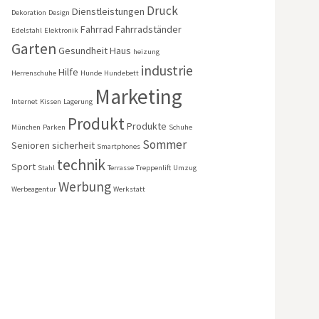
Druck
Dienstleistungen
Dekoration
Design
Fahrrad
Fahrradständer
Edelstahl
Elektronik
Garten
Gesundheit
Haus
heizung
industrie
Hilfe
Herrenschuhe
Hunde
Hundebett
Marketing
Internet
Kissen
Lagerung
Produkt
Produkte
München
Parken
Schuhe
Sommer
Senioren
sicherheit
Smartphones
technik
Sport
Stahl
Terrasse
Treppenlift
Umzug
Werbung
Werbeagentur
Werkstatt