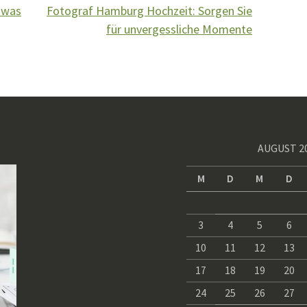
 was
Fotograf Hamburg Hochzeit: Sorgen Sie
für unvergessliche Momente
AUGUST 2
M
D
M
D
3
4
5
6
10
11
12
13
17
18
19
20
24
25
26
27