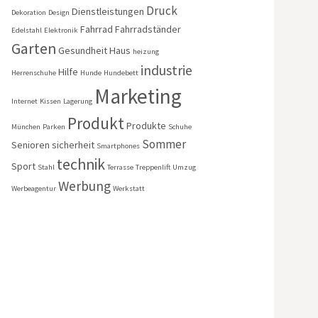
Druck
Dienstleistungen
Dekoration
Design
Fahrrad
Fahrradständer
Edelstahl
Elektronik
Garten
Gesundheit
Haus
heizung
industrie
Hilfe
Herrenschuhe
Hunde
Hundebett
Marketing
Internet
Kissen
Lagerung
Produkt
Produkte
München
Parken
Schuhe
Sommer
Senioren
sicherheit
Smartphones
technik
Sport
Stahl
Terrasse
Treppenlift
Umzug
Werbung
Werbeagentur
Werkstatt