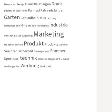
Druck
Dienstleistungen
Dekoration
Design
Fahrrad
Fahrradständer
Edelstahl
Elektronik
Garten
Gesundheit
Haus
heizung
industrie
Hilfe
Herrenschuhe
Hunde
Hundebett
Marketing
Internet
Kissen
Lagerung
Produkt
Produkte
München
Parken
Schuhe
Sommer
Senioren
sicherheit
Smartphones
technik
Sport
Stahl
Terrasse
Treppenlift
Umzug
Werbung
Werbeagentur
Werkstatt