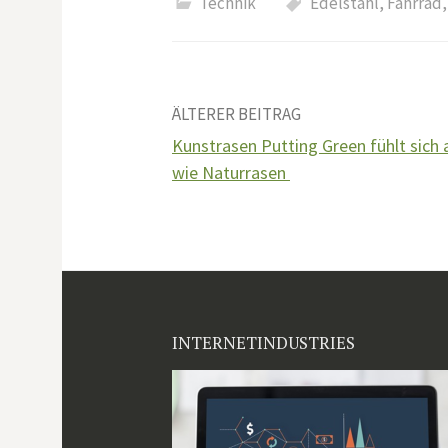
Technik
Edelstahl
,
Fahrrad
Beitrags-
ÄLTERER BEITRAG
Kunstrasen Putting Green fühlt sich 
Navigation
wie Naturrasen
INTERNETINDUSTRIES