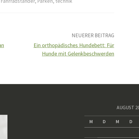
,
Fahrradständer
,
Parken
,
technik
NEUERER BEITRAG
an
Ein orthopädisches Hundebett: Für
Hunde mit Gelenkbeschwerden
AUGUST 2
M
D
M
D