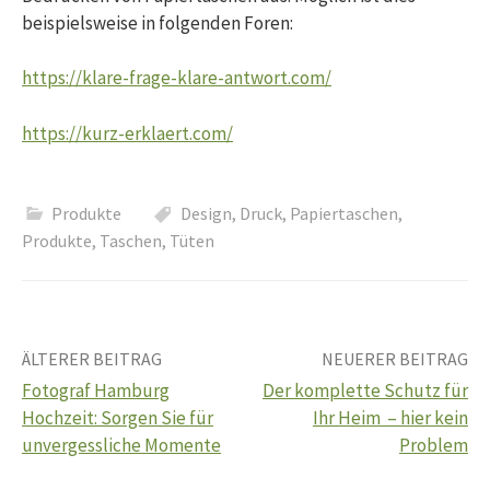
beispielsweise in folgenden Foren:
https://klare-frage-klare-antwort.com/
https://kurz-erklaert.com/
Produkte
Design
,
Druck
,
Papiertaschen
,
Produkte
,
Taschen
,
Tüten
Beitrags-
ÄLTERER BEITRAG
NEUERER BEITRAG
Fotograf Hamburg
Der komplette Schutz für
Navigation
Hochzeit: Sorgen Sie für
Ihr Heim – hier kein
unvergessliche Momente
Problem