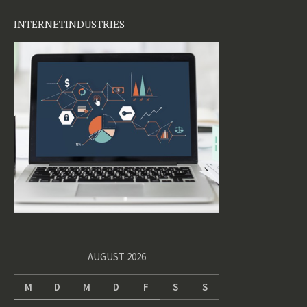
INTERNETINDUSTRIES
AUGUST 2026
M
D
M
D
F
S
S