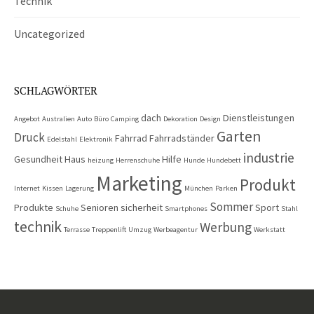
Technik
Uncategorized
SCHLAGWÖRTER
dach
Dienstleistungen
Angebot
Australien
Auto
Büro
Camping
Dekoration
Design
Garten
Druck
Fahrrad
Fahrradständer
Edelstahl
Elektronik
industrie
Gesundheit
Haus
Hilfe
heizung
Herrenschuhe
Hunde
Hundebett
Marketing
Produkt
Internet
Kissen
Lagerung
München
Parken
Sommer
Produkte
Senioren
sicherheit
Sport
Schuhe
Smartphones
Stahl
technik
Werbung
Terrasse
Treppenlift
Umzug
Werbeagentur
Werkstatt