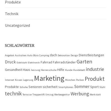
Produkte
Technik
Uncategorized
SCHLAGWÖRTER
dach
Dienstleistungen
Angebot
Australien
Auto
Büro
Camping
Dekoration
Design
Garten
Druck
Fahrrad
Fahrradständer
Edelstahl
Elektronik
industrie
Gesundheit
Haus
Hilfe
heizung
Herrenschuhe
Hunde
Hundebett
Marketing
Produkt
Internet
Kissen
Lagerung
München
Parken
Sommer
Produkte
Senioren
sicherheit
Sport
Schuhe
Smartphones
Stahl
technik
Werbung
Terrasse
Treppenlift
Umzug
Werbeagentur
Werkstatt