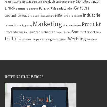
dach
Dienstleistungen
Angebot
Australien
Auto
Büro
Camping
Dekoration
Design
Garten
Druck
Fahrrad
Fahrradständer
Edelstahl
Elektronik
industrie
Gesundheit
Haus
Hilfe
heizung
Herrenschuhe
Hunde
Hundebett
Marketing
Produkt
Internet
Kissen
Lagerung
München
Parken
Sommer
Produkte
Senioren
sicherheit
Sport
Schuhe
Smartphones
Stahl
technik
Werbung
Terrasse
Treppenlift
Umzug
Werbeagentur
Werkstatt
INTERNETINDUSTRIES