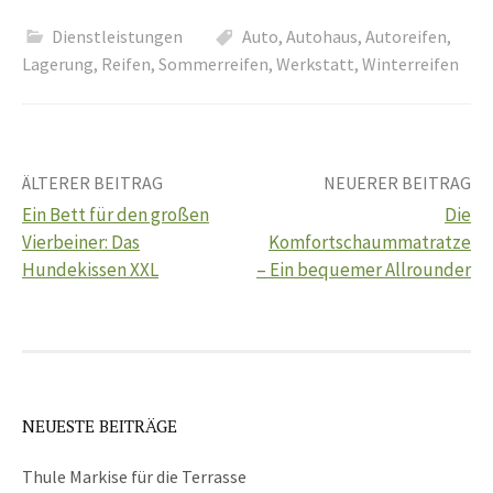
Dienstleistungen
Auto
,
Autohaus
,
Autoreifen
,
Lagerung
,
Reifen
,
Sommerreifen
,
Werkstatt
,
Winterreifen
Beitrags-
ÄLTERER BEITRAG
NEUERER BEITRAG
Ein Bett für den großen
Die
Navigation
Vierbeiner: Das
Komfortschaummatratze
Hundekissen XXL
– Ein bequemer Allrounder
NEUESTE BEITRÄGE
Thule Markise für die Terrasse