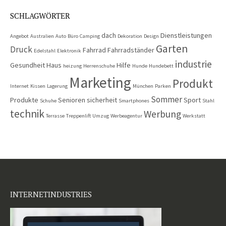
SCHLAGWÖRTER
dach
Dienstleistungen
Angebot
Australien
Auto
Büro
Camping
Dekoration
Design
Garten
Druck
Fahrrad
Fahrradständer
Edelstahl
Elektronik
industrie
Gesundheit
Haus
Hilfe
heizung
Herrenschuhe
Hunde
Hundebett
Marketing
Produkt
Internet
Kissen
Lagerung
München
Parken
Sommer
Produkte
Senioren
sicherheit
Sport
Schuhe
Smartphones
Stahl
technik
Werbung
Terrasse
Treppenlift
Umzug
Werbeagentur
Werkstatt
INTERNETINDUSTRIES