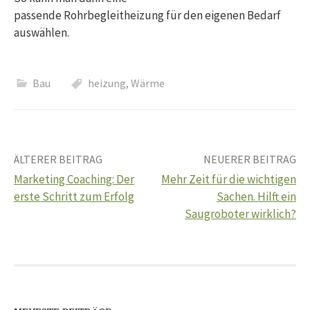
passende Rohrbegleitheizung für den eigenen Bedarf
auswählen.
Bau
heizung
,
Wärme
Beitrags-
ÄLTERER BEITRAG
NEUERER BEITRAG
Marketing Coaching: Der
Mehr Zeit für die wichtigen
Navigation
erste Schritt zum Erfolg
Sachen. Hilft ein
Saugroboter wirklich?