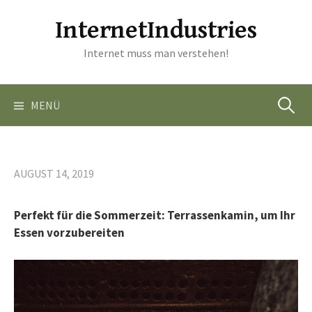
Springe
InternetIndustries
zum
Inhalt
Internet muss man verstehen!
Suchen
MENÜ
nach:
AUGUST 14, 2019
Perfekt für die Sommerzeit: Terrassenkamin, um Ihr
Essen vorzubereiten