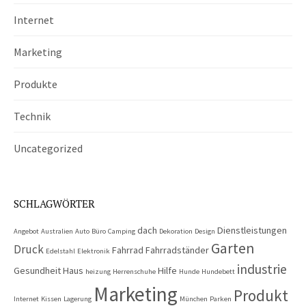
Internet
Marketing
Produkte
Technik
Uncategorized
SCHLAGWÖRTER
dach
Dienstleistungen
Angebot
Australien
Auto
Büro
Camping
Dekoration
Design
Garten
Druck
Fahrrad
Fahrradständer
Edelstahl
Elektronik
industrie
Gesundheit
Haus
Hilfe
heizung
Herrenschuhe
Hunde
Hundebett
Marketing
Produkt
Internet
Kissen
Lagerung
München
Parken