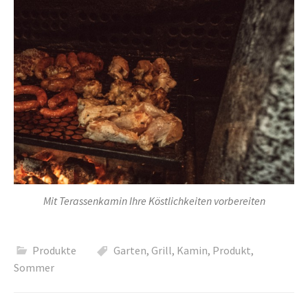
Mit Terassenkamin Ihre Köstlichkeiten vorbereiten
Produkte
Garten
,
Grill
,
Kamin
,
Produkt
,
Sommer