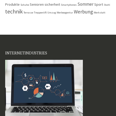
Sommer
Produkte
Senioren
sicherheit
Sport
Schuhe
Smartphones
Stahl
technik
Werbung
Terrasse
Treppenlift
Umzug
Werbeagentur
Werkstatt
INTERNETINDUSTRIES