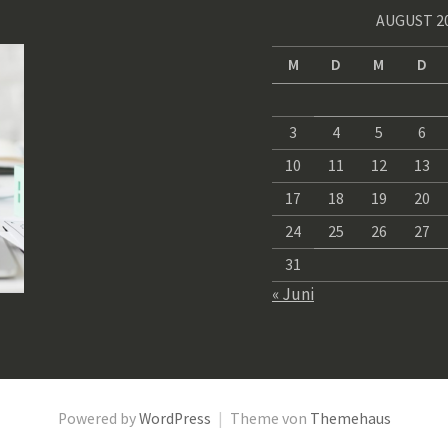
AUGUST 2
M
D
M
D
3
4
5
6
10
11
12
13
17
18
19
20
24
25
26
27
31
« Juni
Powered by
WordPress
|
Theme von
Themehaus