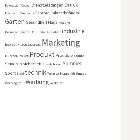
Druck
Dienstleistungen
Dekoration
Design
Fahrrad
Fahrradständer
Edelstahl
Elektronik
Garten
Gesundheit
Haus
heizung
industrie
Hilfe
Herrenschuhe
Hunde
Hundebett
Marketing
Internet
Kissen
Lagerung
Produkt
Produkte
München
Parken
Schuhe
Sommer
Senioren
sicherheit
Smartphones
technik
Sport
Stahl
Terrasse
Treppenlift
Umzug
Werbung
Werbeagentur
Werkstatt