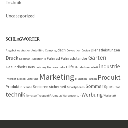
Technik
Uncategorized
SCHLAGWÖRTER
dach
Dienstleistungen
Angebot
Australien
Auto
Büro
Camping
Dekoration
Design
Garten
Druck
Fahrrad
Fahrradständer
Edelstahl
Elektronik
industrie
Gesundheit
Haus
Hilfe
heizung
Herrenschuhe
Hunde
Hundebett
Marketing
Produkt
Internet
Kissen
Lagerung
München
Parken
Sommer
Produkte
Senioren
sicherheit
Sport
Schuhe
Smartphones
Stahl
technik
Werbung
Terrasse
Treppenlift
Umzug
Werbeagentur
Werkstatt