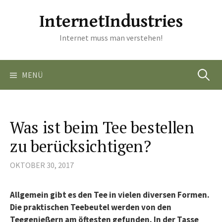
Springe
InternetIndustries
zum
Inhalt
Internet muss man verstehen!
Suchen
MENÜ
nach:
Was ist beim Tee bestellen
zu berücksichtigen?
OKTOBER 30, 2017
Allgemein gibt es den Tee in vielen diversen Formen.
Die praktischen Teebeutel werden von den
Teegenießern am öftesten gefunden. In der Tasse