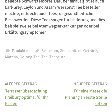
beliebte Schwarzteesorte. Darüber hinaus gibt es auch
Earl-Grey, Ceylon und Assam. Wer sonst Tee bestellen
möchte, entdeckt auch Tees für gesundheitliche
Beschwerden. Diese Tees sorgen für Linderung und dies
beispielsweise bei Atemwegserkrankungen oder bei
Erkältungssymptomen.
Produkte
Bestellen
,
Genusmittel
,
Getränk
,
Matcha
,
Oolong Tee
,
Tee
,
Teebeutel
Beitrags-
ÄLTERER BEITRAG
NEUERER BEITRAG
Terrassenüberdachung
Für eine Messe die
Navigation
Freiburg optimal für Ihr
Planung an erste Stelle
Garten
setzen