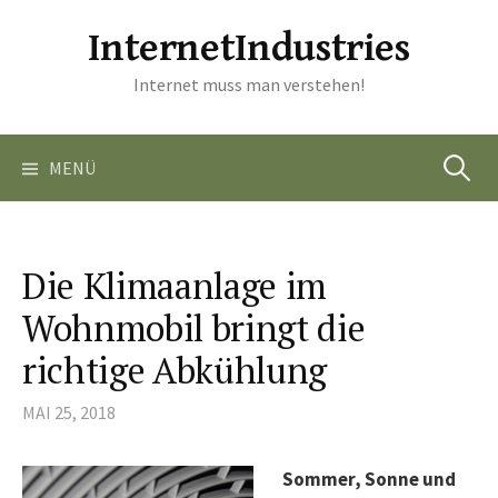
Springe
InternetIndustries
zum
Inhalt
Internet muss man verstehen!
Suchen
MENÜ
nach:
Die Klimaanlage im
Wohnmobil bringt die
richtige Abkühlung
MAI 25, 2018
Sommer, Sonne und