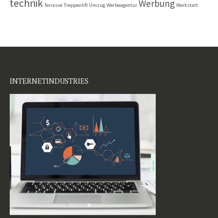
technik
Werbung
Terrasse
Treppenlift
Umzug
Werbeagentur
Werkstatt
INTERNETINDUSTRIES