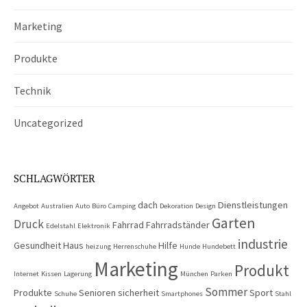
Marketing
Produkte
Technik
Uncategorized
SCHLAGWÖRTER
dach
Dienstleistungen
Angebot
Australien
Auto
Büro
Camping
Dekoration
Design
Garten
Druck
Fahrrad
Fahrradständer
Edelstahl
Elektronik
industrie
Gesundheit
Haus
Hilfe
heizung
Herrenschuhe
Hunde
Hundebett
Marketing
Produkt
Internet
Kissen
Lagerung
München
Parken
Sommer
Produkte
Senioren
sicherheit
Sport
Schuhe
Smartphones
Stahl