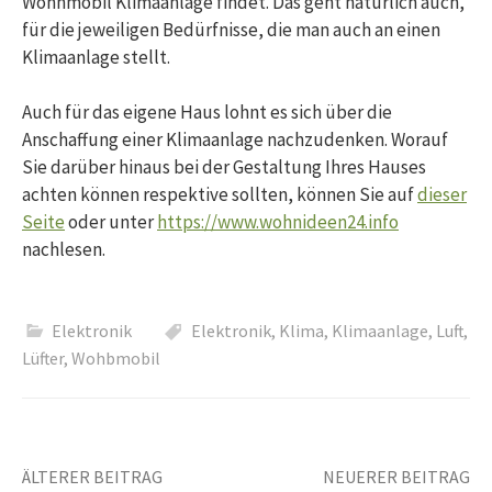
Wohnmobil Klimaanlage findet. Das geht natürlich auch,
für die jeweiligen Bedürfnisse, die man auch an einen
Klimaanlage stellt.
Auch für das eigene Haus lohnt es sich über die
Anschaffung einer Klimaanlage nachzudenken. Worauf
Sie darüber hinaus bei der Gestaltung Ihres Hauses
achten können respektive sollten, können Sie auf
dieser
Seite
oder unter
https://www.wohnideen24.info
nachlesen.
Elektronik
Elektronik
,
Klima
,
Klimaanlage
,
Luft
,
Lüfter
,
Wohbmobil
Beitrags-
ÄLTERER BEITRAG
NEUERER BEITRAG